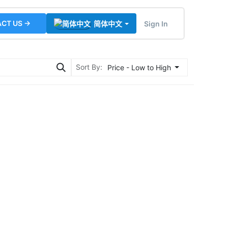
CT US →
Sign In
简体中文
Sort By:
Price - Low to High