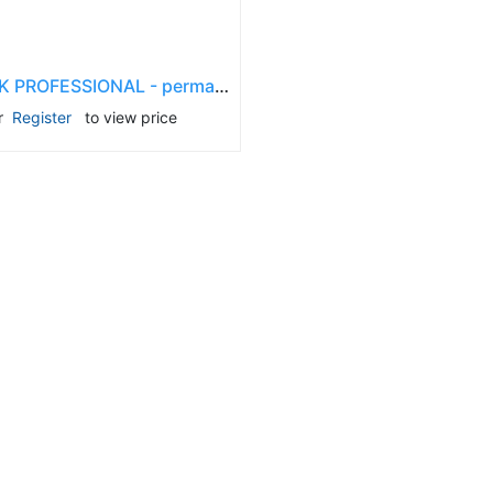
Descoperă RiA Ecosystem
RoboDK PROFESSIONAL - permanent licence, 1 year maintenance included
Platformă integrată pentru managementul
r
Register
to view price
flotei de roboți
Monitorizare în timp real și analiză date
Conectează roboți, software și servicii într-
o singură soluție
Scalabil de la 1 robot la zeci de unități
Află mai mult
Discută cu RiA