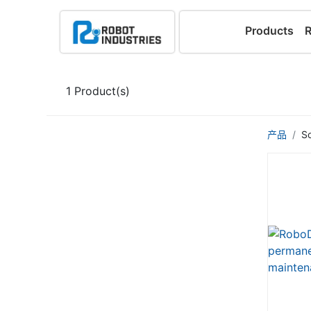
Products
1
Product(s)
产品
S