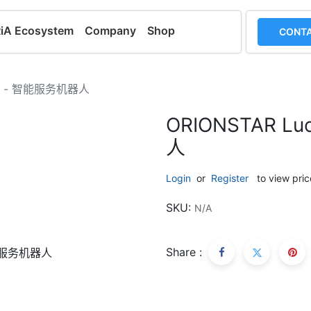
RiA Ecosystem
Company
Shop
CONTA
Bot - 智能服务机器人
ORIONSTAR L
人
Login
or
Register
to view pric
SKU:
N/A
Share :