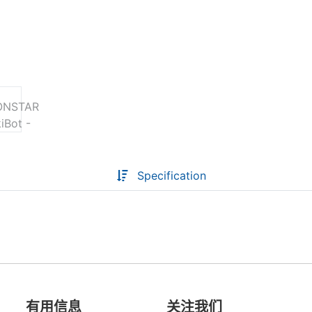
Descoperă RiA Ecosystem
Platformă integrată pentru managementul
flotei de roboți
Monitorizare în timp real și analiză date
Conectează roboți, software și servicii într-
o singură soluție
Scalabil de la 1 robot la zeci de unități
Specification
Află mai mult
Discută cu RiA
有用信息
关注我们