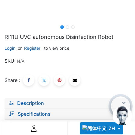
RI11U UVC autonomous Disinfection Robot
Login
or
Register
to view price
Descoperă RiA Ecosystem
SKU:
N/A
Platformă integrată pentru managementul flotei de roboți
Monitorizare în timp real și analiză date
Conectează roboți, software și servicii într-o singură
Share :
soluție
Scalabil de la 1 robot la zeci de unități
Description
Află mai mult
Discută cu RiA
Specifications
ZH