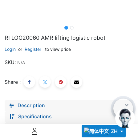
RI LOG20060 AMR lifting logistic robot
Login
or
Register
to view price
Descoperă RiA Ecosystem
SKU:
N/A
Platformă integrată pentru managementul flotei de roboți
Monitorizare în timp real și analiză date
Conectează roboți, software și servicii într-o singură
Share :
soluție
Scalabil de la 1 robot la zeci de unități
Description
Află mai mult
Discută cu RiA
Specifications
documents
ZH