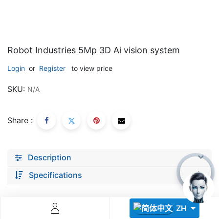
Robot Industries 5Mp 3D Ai vision system
Login
or
Register
to view price
Descoperă RiA Ecosystem
SKU:
N/A
Platformă integrată pentru managementul flotei de roboți
Monitorizare în timp real și analiză date
Share :
Conectează roboți, software și servicii într-o singură
soluție
Scalabil de la 1 robot la zeci de unități
Description
Află mai mult
Discută cu RiA
Specifications
ZH