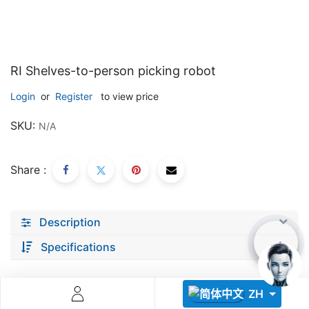
RI Shelves-to-person picking robot
Login
or
Register
to view price
Descoperă RiA Ecosystem
SKU:
N/A
Platformă integrată pentru managementul flotei de roboți
Monitorizare în timp real și analiză date
Share :
Conectează roboți, software și servicii într-o singură
soluție
Scalabil de la 1 robot la zeci de unități
Description
Află mai mult
Discută cu RiA
Specifications
ZH