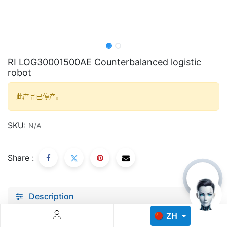
RI LOG30001500AE Counterbalanced logistic
robot
Descoperă RiA Ecosystem
此产品已停产。
Platformă integrată pentru managementul flotei de roboți
Monitorizare în timp real și analiză date
SKU:
N/A
Conectează roboți, software și servicii într-o singură
soluție
Scalabil de la 1 robot la zeci de unități
Share :
Află mai mult
Discută cu RiA
Description
Specifications
ZH