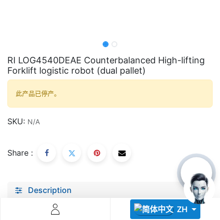
RI LOG4540DEAE Counterbalanced High-lifting
Forklift logistic robot (dual pallet)
Descoperă RiA Ecosystem
此产品已停产。
Platformă integrată pentru managementul flotei de roboți
Monitorizare în timp real și analiză date
SKU:
N/A
Conectează roboți, software și servicii într-o singură
soluție
Scalabil de la 1 robot la zeci de unități
Share :
Află mai mult
Discută cu RiA
Description
Specifications
ZH