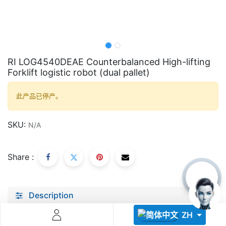
RI LOG4540DEAE Counterbalanced High-lifting
Forklift logistic robot (dual pallet)
Descoperă RiA Ecosystem
此产品已停产。
Platformă integrată pentru managementul flotei de roboți
Monitorizare în timp real și analiză date
SKU:
N/A
Conectează roboți, software și servicii într-o singură
soluție
Scalabil de la 1 robot la zeci de unități
Share :
Află mai mult
Discută cu RiA
Description
Specifications
ZH