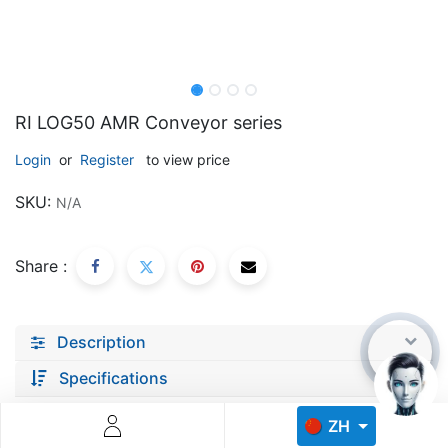
RI LOG50 AMR Conveyor series
Login
or
Register
to view price
Descoperă RiA Ecosystem
SKU:
N/A
Platformă integrată pentru managementul flotei de roboți
Monitorizare în timp real și analiză date
Conectează roboți, software și servicii într-o singură
Share :
soluție
Scalabil de la 1 robot la zeci de unități
Description
Află mai mult
Discută cu RiA
Specifications
ZH