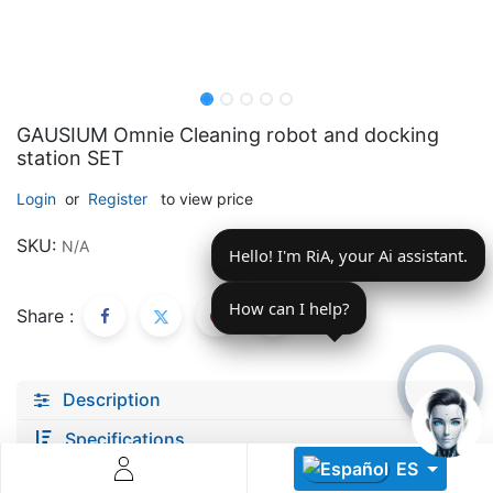
GAUSIUM Omnie Cleaning robot and docking
station SET
Descoperă RiA Ecosystem
Login
or
Register
to view price
Platformă integrată pentru managementul flotei de roboți
SKU:
N/A
Hello! I'm RiA, your Ai assistant.
Monitorizare în timp real și analiză date
Conectează roboți, software și servicii într-o singură
soluție
How can I help?
Share :
Scalabil de la 1 robot la zeci de unități
Află mai mult
Discută cu RiA
Description
Specifications
ES