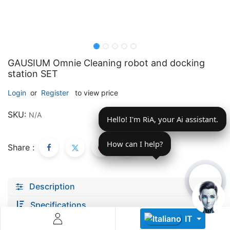
GAUSIUM Omnie Cleaning robot and docking
station SET
Descoperă RiA Ecosystem
Login
or
Register
to view price
Platformă integrată pentru managementul flotei de roboți
SKU:
N/A
Hello! I'm RiA, your Ai assistant.
Monitorizare în timp real și analiză date
Conectează roboți, software și servicii într-o singură
soluție
How can I help?
Share :
Scalabil de la 1 robot la zeci de unități
Află mai mult
Discută cu RiA
Description
Specifications
IT