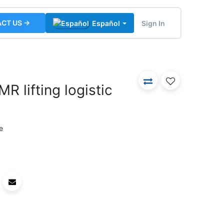
CT US →
Sign In
Español
 lifting logistic
e