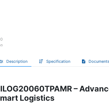
Descoperă RiA Ecosystem
Platformă integrată pentru managementul
flotei de roboți
Monitorizare în timp real și analiză date
Conectează roboți, software și servicii într-
o singură soluție
Scalabil de la 1 robot la zeci de unități
Description
Specification
Document
Află mai mult
Discută cu RiA
s RILOG20060TPAMR – Advan
Smart Logistics