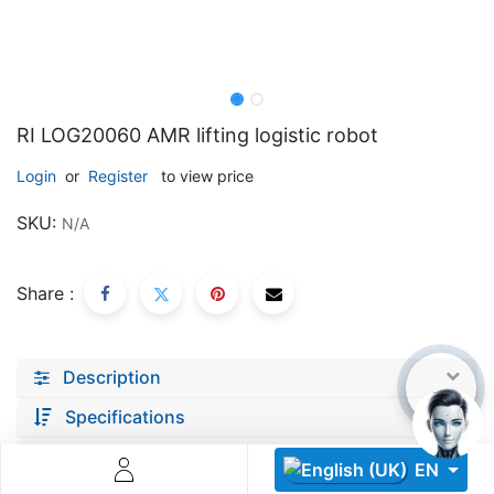
RI LOG20060 AMR lifting logistic robot
Login
or
Register
to view price
Descoperă RiA Ecosystem
SKU:
N/A
Platformă integrată pentru managementul flotei de roboți
Monitorizare în timp real și analiză date
Conectează roboți, software și servicii într-o singură
Share :
soluție
Scalabil de la 1 robot la zeci de unități
Description
Află mai mult
Discută cu RiA
Specifications
documents
EN