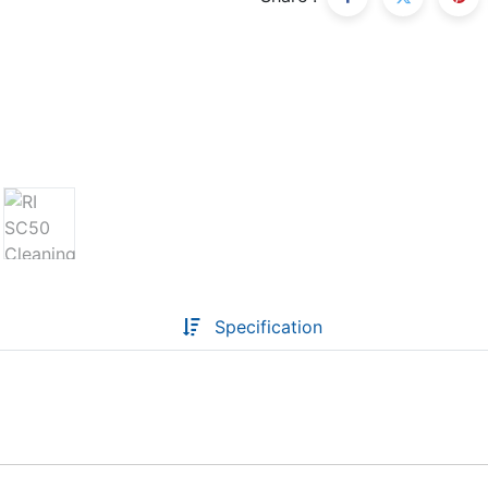
Descoperă RiA Ecosystem
Platformă integrată pentru managementul
flotei de roboți
Monitorizare în timp real și analiză date
Conectează roboți, software și servicii într-
o singură soluție
Scalabil de la 1 robot la zeci de unități
Află mai mult
Discută cu RiA
Specification