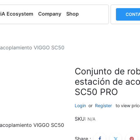
RiA Ecosystem
Company
Shop
CONTA
de acoplamiento VIGGO SC50
Conjunto de rob
estación de ac
SC50 PRO
Login
or
Register
to view pric
SKU:
N/A
Share :