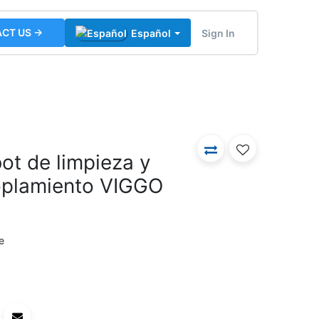
CT US →
Sign In
Español
ot de limpieza y
oplamiento VIGGO
e