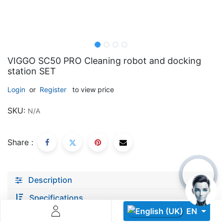
VIGGO SC50 PRO Cleaning robot and docking
station SET
Descoperă RiA Ecosystem
Login
or
Register
to view price
Platformă integrată pentru managementul flotei de roboți
SKU:
N/A
Monitorizare în timp real și analiză date
Conectează roboți, software și servicii într-o singură
soluție
Share :
Scalabil de la 1 robot la zeci de unități
Află mai mult
Discută cu RiA
Description
Specifications
EN