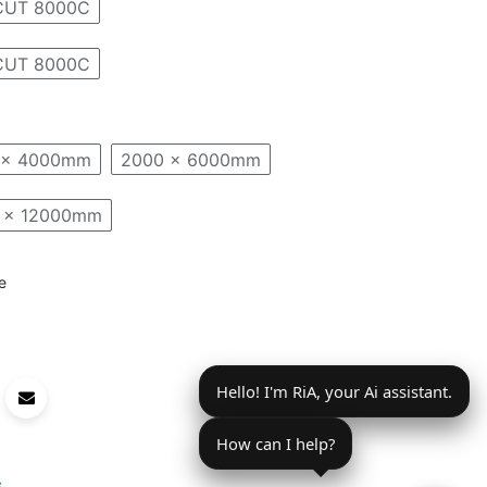
SCUT 8000C
SCUT 8000C
 x 4000mm
2000 x 6000mm
 x 12000mm
e
Hello! I'm RiA, your Ai assistant.
How can I help?
s