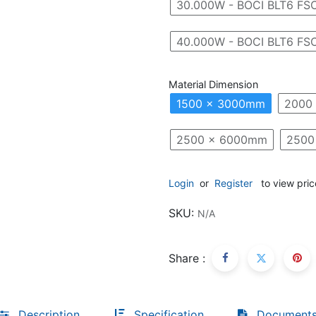
30.000W - BOCI BLT6 F
40.000W - BOCI BLT6 F
Descoperă RiA Ecosystem
Platformă integrată pentru managementul
Material Dimension
flotei de roboți
Monitorizare în timp real și analiză date
1500 x 3000mm
2000
Conectează roboți, software și servicii într-
o singură soluție
2500 x 6000mm
2500
Scalabil de la 1 robot la zeci de unități
Află mai mult
Login
or
Register
to view pric
Discută cu RiA
SKU:
N/A
Share :
Description
Specification
Document