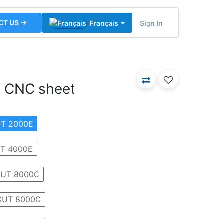
CT US →
Sign In
Français
g CNC sheet
UT 2000E
UT 4000E
CUT 8000C
SCUT 8000C