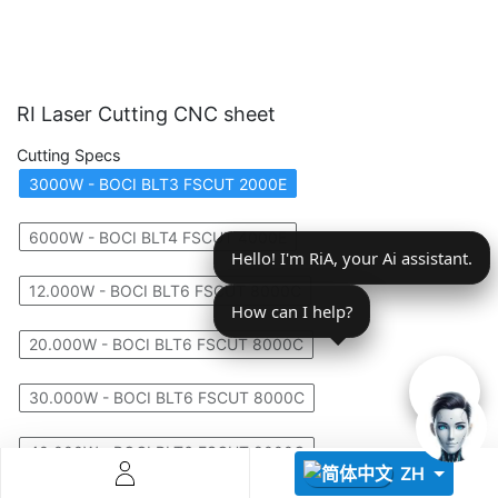
RI Laser Cutting CNC sheet
Cutting Specs
3000W - BOCI BLT3 FSCUT 2000E
Descoperă RiA Ecosystem
Platformă integrată pentru managementul flotei de roboți
6000W - BOCI BLT4 FSCUT 4000E
Hello! I'm RiA, your Ai assistant.
Monitorizare în timp real și analiză date
Conectează roboți, software și servicii într-o singură
12.000W - BOCI BLT6 FSCUT 8000C
soluție
How can I help?
Scalabil de la 1 robot la zeci de unități
20.000W - BOCI BLT6 FSCUT 8000C
Află mai mult
Discută cu RiA
30.000W - BOCI BLT6 FSCUT 8000C
40.000W - BOCI BLT6 FSCUT 8000C
ZH