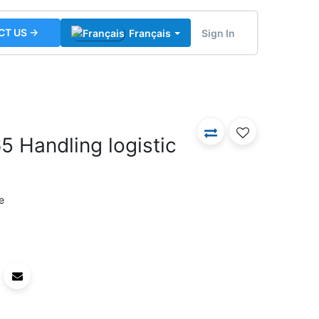
CT US →
Sign In
Français
 Handling logistic
e