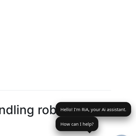
ndling robot
Hello! I'm RiA, your Ai assistant.
How can I help?