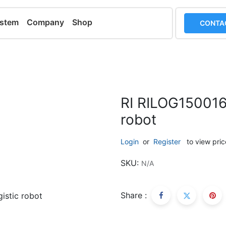
ystem
Company
Shop
CONTA
RI RILOG1500165
robot
Login
or
Register
to view pric
SKU:
N/A
Share :