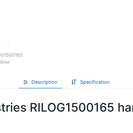
Descoperă RiA Ecosystem
Platformă integrată pentru managementul
flotei de roboți
Monitorizare în timp real și analiză date
Conectează roboți, software și servicii într-
o singură soluție
Scalabil de la 1 robot la zeci de unități
Află mai mult
Discută cu RiA
Description
Specification
stries RILOG1500165 ha