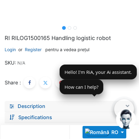
RI RILOG1500165 Handling logistic robot
Login
or
Register
pentru a vedea prețul
Descoperă RiA Ecosystem
SKU:
N/A
Platformă integrată pentru managementul flotei de roboți
Hello! I'm RiA, your Ai assistant.
Monitorizare în timp real și analiză date
Conectează roboți, software și servicii într-o singură
Share :
soluție
How can I help?
Scalabil de la 1 robot la zeci de unități
Description
Află mai mult
Discută cu RiA
Specifications
RO