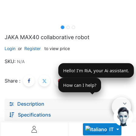
JAKA MAX40 collaborative robot
Login
or
Register
to view price
Descoperă RiA Ecosystem
SKU:
N/A
Platformă integrată pentru managementul flotei de roboți
Hello! I'm RiA, your Ai assistant.
Monitorizare în timp real și analiză date
Conectează roboți, software și servicii într-o singură
Share :
soluție
How can I help?
Scalabil de la 1 robot la zeci de unități
Description
Află mai mult
Discută cu RiA
Specifications
IT