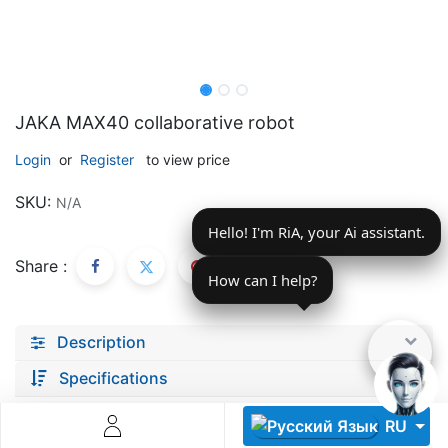
JAKA MAX40 collaborative robot
Login
or
Register
to view price
Descoperă RiA Ecosystem
SKU:
N/A
Platformă integrată pentru managementul flotei de roboți
Hello! I'm RiA, your Ai assistant.
Monitorizare în timp real și analiză date
Conectează roboți, software și servicii într-o singură
Share :
soluție
How can I help?
Scalabil de la 1 robot la zeci de unități
Description
Află mai mult
Discută cu RiA
Specifications
RU