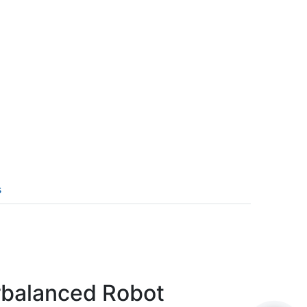
s
Hello! I'm RiA, your Ai assistant.
How can I help?
balanced Robot