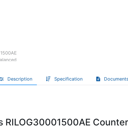
Descoperă RiA Ecosystem
Platformă integrată pentru managementul
flotei de roboți
Monitorizare în timp real și analiză date
Conectează roboți, software și servicii într-
o singură soluție
Scalabil de la 1 robot la zeci de unități
Află mai mult
Discută cu RiA
Description
Specification
Document
ies RILOG30001500AE Counter