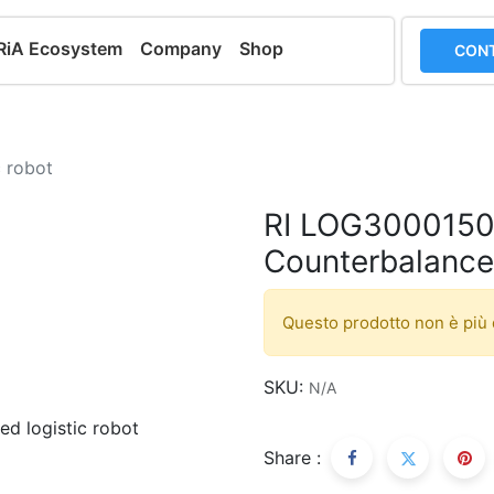
RiA Ecosystem
Company
Shop
CONT
 robot
RI LOG300015
Counterbalanced
Questo prodotto non è più 
SKU:
N/A
Share :