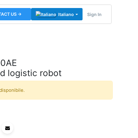
ACT US →
Sign In
Italiano
00AE
 logistic robot
disponibile.