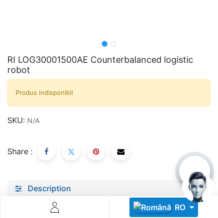
RI LOG30001500AE Counterbalanced logistic
robot
Descoperă RiA Ecosystem
Produs indisponibil
Platformă integrată pentru managementul flotei de roboți
Monitorizare în timp real și analiză date
SKU:
N/A
Conectează roboți, software și servicii într-o singură
soluție
Scalabil de la 1 robot la zeci de unități
Share :
Află mai mult
Discută cu RiA
Description
Specifications
RO