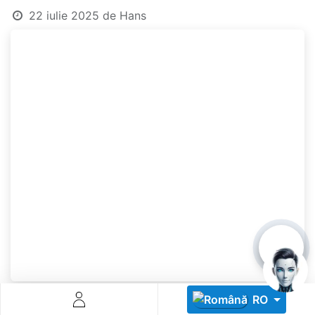
22 iulie 2025
de
Hans
Descoperă RiA Ecosystem
Platformă integrată pentru managementul flotei de roboți
Monitorizare în timp real și analiză date
Conectează roboți, software și servicii într-o singură
soluție
Scalabil de la 1 robot la zeci de unități
Află mai mult
Discută cu RiA
RO
For retail leaders, the checkout line is