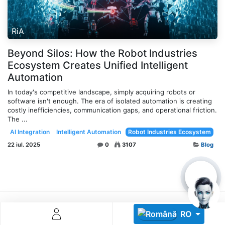
RiA
Beyond Silos: How the Robot Industries
Ecosystem Creates Unified Intelligent
Automation
Descoperă RiA Ecosystem
In today's competitive landscape, simply acquiring robots or
software isn't enough. The era of isolated automation is creating
Platformă integrată pentru managementul flotei de roboți
costly inefficiencies, communication gaps, and operational friction.
Monitorizare în timp real și analiză date
The ...
Conectează roboți, software și servicii într-o singură
AI Integration
Intelligent Automation
Robot Industries Ecosystem
soluție
22 iul. 2025
0
3107
Blog
Scalabil de la 1 robot la zeci de unități
Află mai mult
Discută cu RiA
RO