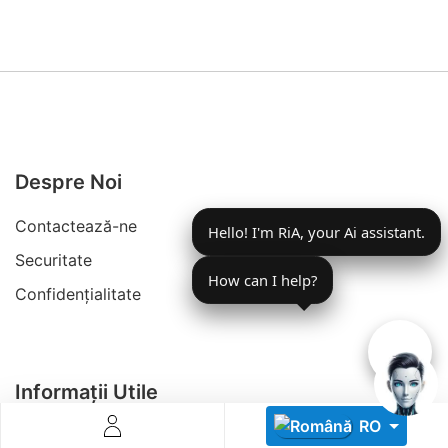
Despre Noi
Descoperă RiA Ecosystem
Platformă integrată pentru managementul flotei de roboți
Contactează-ne
Hello! I'm RiA, your Ai assistant.
Monitorizare în timp real și analiză date
Conectează roboți, software și servicii într-o singură
Securitate
soluție
How can I help?
Confidențialitate
Scalabil de la 1 robot la zeci de unități
Află mai mult
Discută cu RiA
Informații Utile
RO
Fii Partener