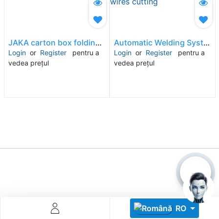
JAKA carton box folding & forming cell
Automatic Welding System - for 6mm wire and 10mm rebar / Automatic rebars feeding / Automatic wires cutting
Login
or
Register
pentru a
Login
or
Register
pentru a
vedea prețul
vedea prețul
Descoperă RiA Ecosystem
Platformă integrată pentru managementul flotei de roboți
Monitorizare în timp real și analiză date
Conectează roboți, software și servicii într-o singură
soluție
Scalabil de la 1 robot la zeci de unități
Află mai mult
Discută cu RiA
Despre Noi
RO