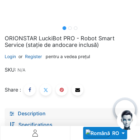
ORIONSTAR LuckiBot PRO - Robot Smart
Service (stație de andocare inclusă)
Descoperă RiA Ecosystem
Login
or
Register
pentru a vedea prețul
Platformă integrată pentru managementul flotei de roboți
SKU:
N/A
Monitorizare în timp real și analiză date
Conectează roboți, software și servicii într-o singură
soluție
Share :
Scalabil de la 1 robot la zeci de unități
Află mai mult
Discută cu RiA
Description
Specifications
RO
documents