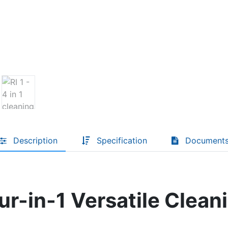
Descoperă RiA Ecosystem
Platformă integrată pentru managementul
flotei de roboți
Monitorizare în timp real și analiză date
Conectează roboți, software și servicii într-
o singură soluție
Scalabil de la 1 robot la zeci de unități
Află mai mult
Discută cu RiA
Description
Specification
Document
ur-in-1 Versatile Clean