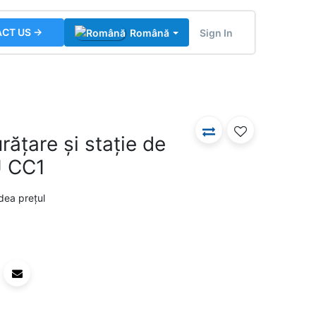
CT US →
Sign In
Română
ățare și stație de
 CC1
dea prețul