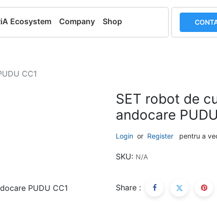
RiA Ecosystem
Company
Shop
CONTA
e PUDU CC1
SET robot de cur
andocare PUDU
Login
or
Register
pentru a ve
SKU:
N/A
Share :