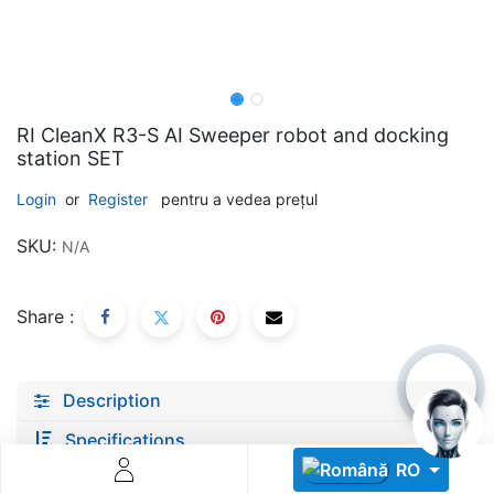
RI CleanX R3-S AI Sweeper robot and docking
station SET
Descoperă RiA Ecosystem
Login
or
Register
pentru a vedea prețul
Platformă integrată pentru managementul flotei de roboți
SKU:
N/A
Monitorizare în timp real și analiză date
Conectează roboți, software și servicii într-o singură
soluție
Share :
Scalabil de la 1 robot la zeci de unități
Află mai mult
Discută cu RiA
Description
Specifications
RO
documents