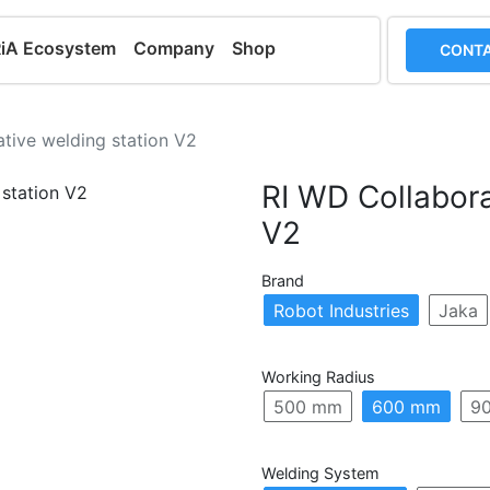
RiA Ecosystem
Company
Shop
CONTA
tive welding station V2
RI WD Collabora
V2
Brand
Robot Industries
Jaka
Working Radius
500 mm
600 mm
9
Welding System