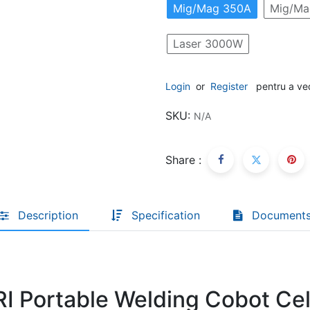
Mig/Mag 350A
Mig/Ma
Laser 3000W
Descoperă RiA Ecosystem
Platformă integrată pentru managementul
flotei de roboți
Login
or
Register
pentru a ve
Monitorizare în timp real și analiză date
SKU:
N/A
Conectează roboți, software și servicii într-
o singură soluție
Scalabil de la 1 robot la zeci de unități
Share :
Află mai mult
Discută cu RiA
Description
Specification
Document
RI Portable Welding Cobot Cel