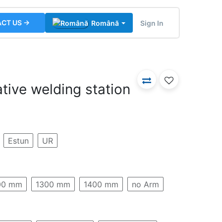
CT US →
Sign In
Română
tive welding station
Estun
UR
00 mm
1300 mm
1400 mm
no Arm