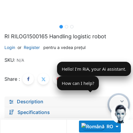
RI RILOG1500165 Handling logistic robot
Login
or
Register
pentru a vedea prețul
Descoperă RiA Ecosystem
SKU:
N/A
Platformă integrată pentru managementul flotei de roboți
Hello! I'm RiA, your Ai assistant.
Monitorizare în timp real și analiză date
Conectează roboți, software și servicii într-o singură
Share :
soluție
How can I help?
Scalabil de la 1 robot la zeci de unități
Description
Află mai mult
Discută cu RiA
Specifications
RO