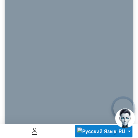
Descoperă RiA Ecosystem
Platformă integrată pentru managementul flotei de roboți
Monitorizare în timp real și analiză date
Conectează roboți, software și servicii într-o singură
soluție
Scalabil de la 1 robot la zeci de unități
Află mai mult
Discută cu RiA
RU