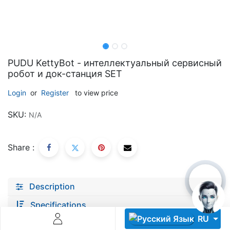
PUDU KettyBot - интеллектуальный сервисный
робот и док-станция SET
Descoperă RiA Ecosystem
Login
or
Register
to view price
Platformă integrată pentru managementul flotei de roboți
SKU:
N/A
Monitorizare în timp real și analiză date
Conectează roboți, software și servicii într-o singură
soluție
Share :
Scalabil de la 1 robot la zeci de unități
Află mai mult
Discută cu RiA
Description
Specifications
RU