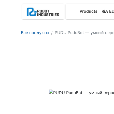
Products
RiA E
Все продукты
PUDU PuduBot — умный сер