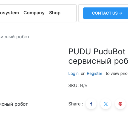
cosystem
Company
Shop
CONTACT US →
висный робот
PUDU PuduBot
сервисный ро
Login
or
Register
to view pric
SKU:
N/A
Share :