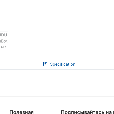
Descoperă RiA Ecosystem
Platformă integrată pentru managementul
flotei de roboți
Monitorizare în timp real și analiză date
Conectează roboți, software și servicii într-
o singură soluție
Scalabil de la 1 robot la zeci de unități
Specification
Află mai mult
Discută cu RiA
Полезная
Подписывайтесь на 