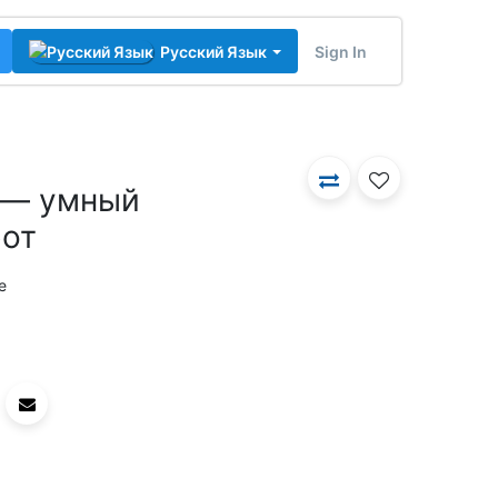
Sign In
Русский Язык
 — умный
бот
e