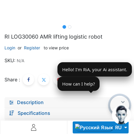
RI LOG30060 AMR lifting logistic robot
Login
or
Register
to view price
Descoperă RiA Ecosystem
SKU:
N/A
Platformă integrată pentru managementul flotei de roboți
Hello! I'm RiA, your Ai assistant.
Monitorizare în timp real și analiză date
Conectează roboți, software și servicii într-o singură
Share :
soluție
How can I help?
Scalabil de la 1 robot la zeci de unități
Description
Află mai mult
Discută cu RiA
Specifications
documents
RU