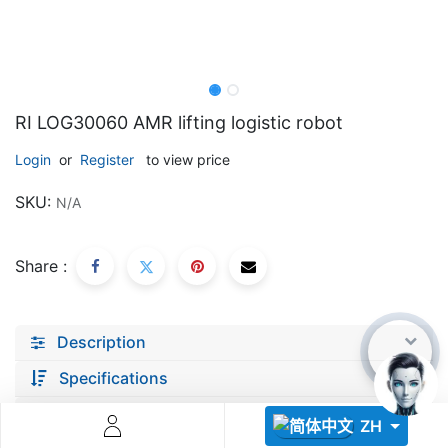
RI LOG30060 AMR lifting logistic robot
Login
or
Register
to view price
Descoperă RiA Ecosystem
SKU:
N/A
Platformă integrată pentru managementul flotei de roboți
Monitorizare în timp real și analiză date
Conectează roboți, software și servicii într-o singură
Share :
soluție
Scalabil de la 1 robot la zeci de unități
Description
Află mai mult
Discută cu RiA
Specifications
documents
ZH