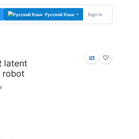
Sign In
Русский Язык
latent
c robot
e