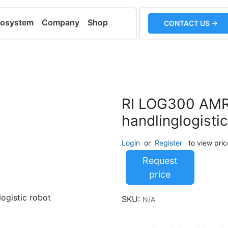
cosystem
Company
Shop
CONTACT US →
RI LOG300 AMR 
handlinglogisti
Login
or
Register
to view pric
Request
price
SKU:
N/A