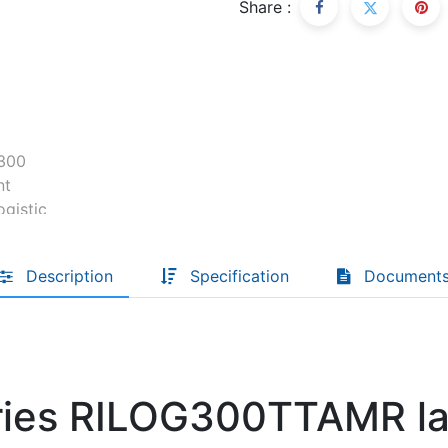
Share :
Descoperă RiA Ecosystem
Platformă integrată pentru managementul
flotei de roboți
Monitorizare în timp real și analiză date
Conectează roboți, software și servicii într-
o singură soluție
Scalabil de la 1 robot la zeci de unități
Află mai mult
Discută cu RiA
Description
Specification
Document
ries RILOG300TTAMR la