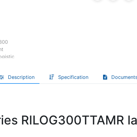
Descoperă RiA Ecosystem
Platformă integrată pentru managementul
flotei de roboți
Monitorizare în timp real și analiză date
Conectează roboți, software și servicii într-
o singură soluție
Scalabil de la 1 robot la zeci de unități
Description
Specification
Document
Află mai mult
Discută cu RiA
ries RILOG300TTAMR la