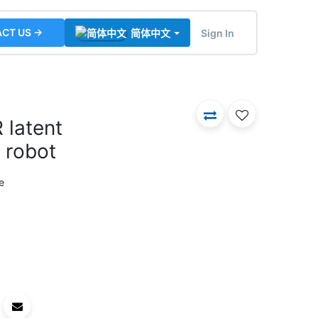
CT US →
Sign In
简体中文
latent
c robot
e