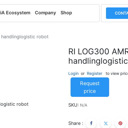
RiA Ecosystem
Company
Shop
CONTA
handlinglogistic robot
RI LOG300 AMR 
handlinglogisti
Login
or
Register
to view pric
Request
price
SKU:
N/A
Share :