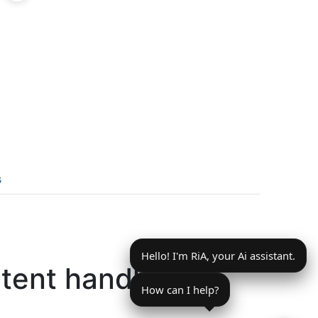
s
Hello! I'm RiA, your Ai assistant.
tent handling
How can I help?