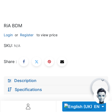
RiA BDM
Login
or
Register
to view price
Descoperă RiA Ecosystem
SKU:
N/A
Platformă integrată pentru managementul flotei de roboți
Monitorizare în timp real și analiză date
Share :
Conectează roboți, software și servicii într-o singură
soluție
Scalabil de la 1 robot la zeci de unități
Description
Află mai mult
Discută cu RiA
Specifications
EN