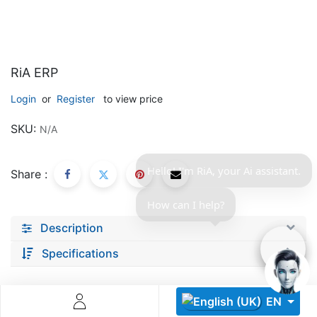
RiA ERP
Login
or
Register
to view price
Descoperă RiA Ecosystem
SKU:
N/A
Platformă integrată pentru managementul flotei de roboți
Monitorizare în timp real și analiză date
Hello! I'm RiA, your Ai assistant.
Share :
Conectează roboți, software și servicii într-o singură
soluție
How can I help?
Scalabil de la 1 robot la zeci de unități
Description
Află mai mult
Discută cu RiA
Specifications
EN