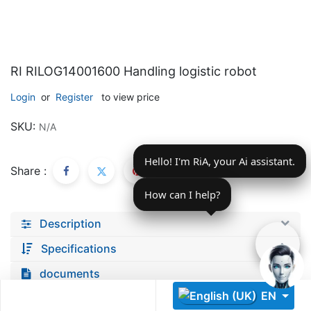
RI RILOG14001600 Handling logistic robot
Login
or
Register
to view price
Descoperă RiA Ecosystem
SKU:
N/A
Platformă integrată pentru managementul flotei de roboți
Hello! I'm RiA, your Ai assistant.
Monitorizare în timp real și analiză date
Share :
Conectează roboți, software și servicii într-o singură
soluție
How can I help?
Scalabil de la 1 robot la zeci de unități
Description
Află mai mult
Discută cu RiA
Specifications
documents
EN