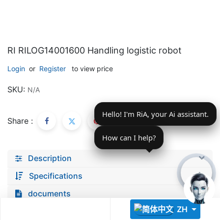
RI RILOG14001600 Handling logistic robot
Login
or
Register
to view price
Descoperă RiA Ecosystem
SKU:
N/A
Platformă integrată pentru managementul flotei de roboți
Hello! I'm RiA, your Ai assistant.
Monitorizare în timp real și analiză date
Share :
Conectează roboți, software și servicii într-o singură
soluție
How can I help?
Scalabil de la 1 robot la zeci de unități
Description
Află mai mult
Discută cu RiA
Specifications
documents
ZH