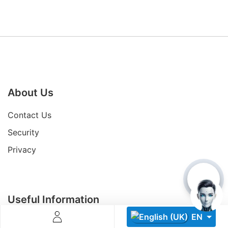
About Us
Descoperă RiA Ecosystem
Platformă integrată pentru managementul flotei de roboți
Contact Us
Monitorizare în timp real și analiză date
Conectează roboți, software și servicii într-o singură
Security
soluție
Privacy
Scalabil de la 1 robot la zeci de unități
Află mai mult
Discută cu RiA
Useful Information
EN
Be a Partner