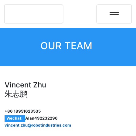
OUR TEAM
Vincent Zhu
朱志鹏
+86 18951623535
Wechat:
Alan492232296
vincent.zhu@robotindustries.com