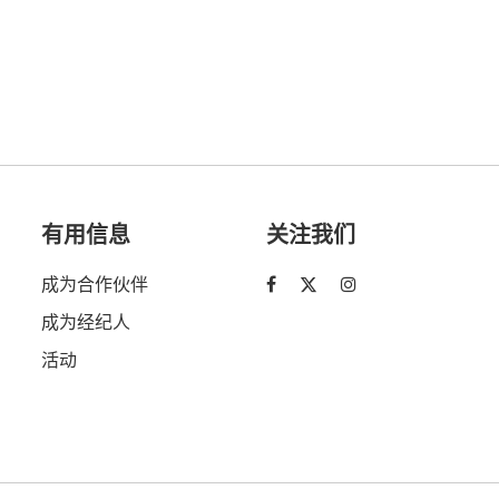
Descoperă RiA Ecosystem
Platformă integrată pentru managementul
flotei de roboți
Monitorizare în timp real și analiză date
Conectează roboți, software și servicii într-
o singură soluție
有用信息
关注我们
Scalabil de la 1 robot la zeci de unități
成为合作伙伴
Află mai mult
Discută cu RiA
成为经纪人
活动