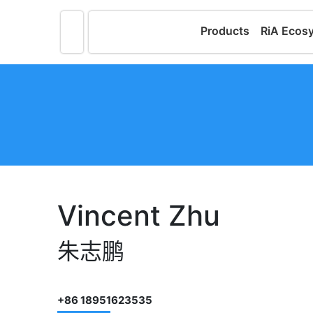
Products
RiA Ecos
Vincent Zhu
朱志鹏
+86 18951623535