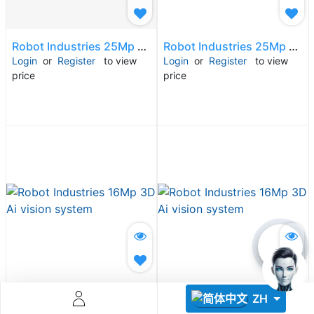
Robot Industries 25Mp 3D Ai vision system
Robot Industries 25Mp 3D Ai vision system
Login
or
Register
to view
Login
or
Register
to view
price
price
Descoperă RiA Ecosystem
Platformă integrată pentru managementul flotei de roboți
Monitorizare în timp real și analiză date
Conectează roboți, software și servicii într-o singură
soluție
Scalabil de la 1 robot la zeci de unități
Află mai mult
Discută cu RiA
Robot Industries 16Mp 3D Ai vision system
Robot Industries 16Mp 3D Ai vision system
ZH
Login
or
Register
to view
Login
or
Register
to view