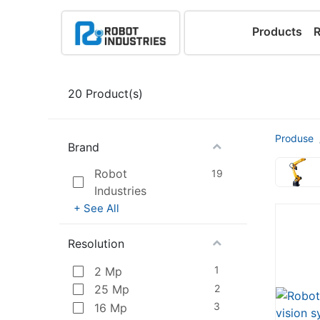
Products
20
Product(s)
Produse
Brand
Robot
19
Industries
+ See All
Resolution
1
2 Mp
2
25 Mp
3
16 Mp