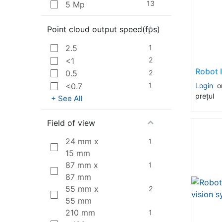
13
5 Mp
Point cloud output speed(fps)
1
2.5
2
<1
2
0.5
1
Login
o
<0.7
prețul
+ See All
Field of view
24 mm x
1
15 mm
87 mm x
1
87 mm
55 mm x
2
55 mm
210 mm
1