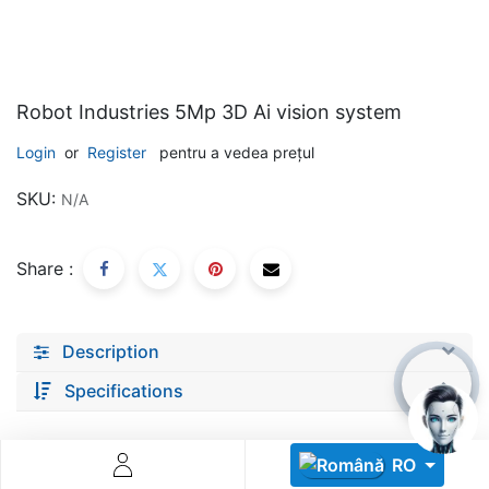
Robot Industries 5Mp 3D Ai vision system
Login
or
Register
pentru a vedea prețul
Descoperă RiA Ecosystem
SKU:
N/A
Platformă integrată pentru managementul flotei de roboți
Monitorizare în timp real și analiză date
Share :
Conectează roboți, software și servicii într-o singură
soluție
Scalabil de la 1 robot la zeci de unități
Description
Află mai mult
Discută cu RiA
Specifications
RO