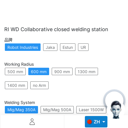
RI WD Collaborative closed welding station
品牌
Robot Industries
Jaka
Estun
UR
Descoperă RiA Ecosystem
Platformă integrată pentru managementul flotei de roboți
Working Radius
Monitorizare în timp real și analiză date
500 mm
600 mm
900 mm
1300 mm
Conectează roboți, software și servicii într-o singură
soluție
Scalabil de la 1 robot la zeci de unități
1400 mm
no Arm
Află mai mult
Discută cu RiA
Welding System
Mig/Mag 350A
Mig/Mag 500A
Laser 1500W
ZH
Laser 2000W
Laser 3000W